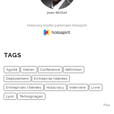
Jean-Michel
Holacracy Insider partenaire Holaspirit
TAGS
Agilité
Atelier
Conférence
définition
Déploiement
Entreprise libérées
Entreprises libérées
Holacracy
Interview
Livre
Lyon
Témoignages
Plus